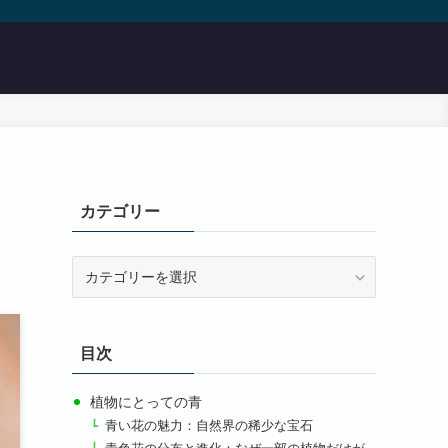
カテゴリー
カ
テ
ゴ
リ
目次
ー
植物にとっての青
青い花の魅力：自然界の稀少な宝石