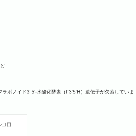
ど
ノイド3′,5′-水酸化酵素（F3’5’H）遺伝子が欠落していま