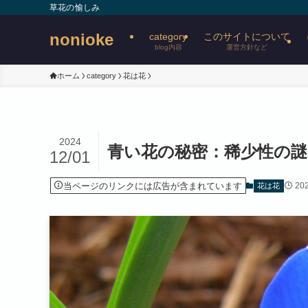
草花の愉しみ
nonioke
category
このサイトについて
blog内容
運営方針など
ホーム
category
花は花
2024
青い花の秘密：稀少性の謎
12/01
当ページのリンクには広告が含まれています
202
花は花