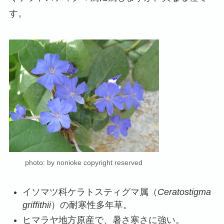
す。
photo: by nonioke copyright reserved
イソマツ科ケラトスティグマ属（
Ceratostigma
griffithii
）の耐寒性多年草。
ヒマラヤ地方原産で、暑さ寒さに強い。