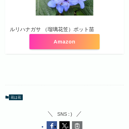
ルリハナガサ （瑠璃花笠）ポット苗
Amazon
花は花
SNS : )