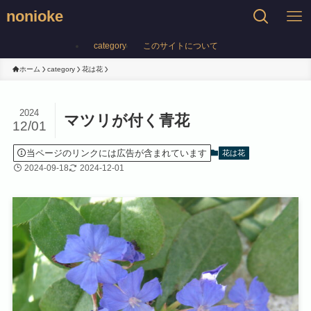
nonioke
category
このサイトについて
ホーム
category
花は花
2024
マツリが付く青花
12/01
当ページのリンクには広告が含まれています
花は花
2024-09-18
2024-12-01