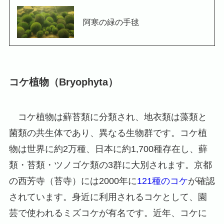
阿寒の緑の手毬
コケ植物（Bryophyta）
コケ植物は蘚苔類に分類され、地衣類は藻類と
菌類の共生体であり、異なる生物群です。コケ植
物は世界に約2万種、日本に約1,700種存在し、蘚
類・苔類・ツノゴケ類の3群に大別されます。京都
の西芳寺（苔寺）には2000年に
121種のコケ
が確認
されています。身近に利用されるコケとして、園
芸で使われるミズコケが有名です。近年、コケに