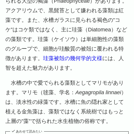
られる大型の褐藻（Phaeophyceae）があります。
アクアリウムで、黒髭苔として嫌われる藻類は紅
藻です。また、水槽ガラスに見られる褐色の”コ
ケ”はコケ類ではなく、主に珪藻（Diatomea）など
の藻類です。珪藻（ケイソウ）は単細胞性の藻類
のグループで、細胞が珪酸質の被殻に覆われる特
徴があります。
珪藻被殻の幾何学的文様
には、人
智を超えた魅力があります。
水槽の中で愛でられる藻類としてマリモがあり
ます。マリモ（毬藻、学名：
Aegagropila linnaei
）
は、淡水性の緑藻です。水槽に魚の隠れ家として
植える金魚藻は、藻類ではなく系統樹ではもっと
上層の”藻”で括られた水生植物の俗称です。
あわせて読みたい