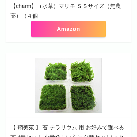
【charm】（水草）マリモ ＳＳサイズ（無農
薬）（４個
Amazon
【 翔美苑 】 苔 テラリウム 用 お好みで選べる