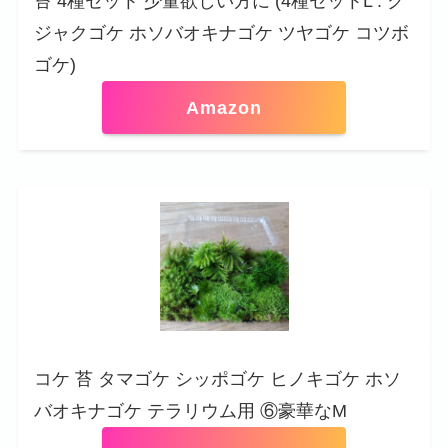
苔 4種セット 少量欲しい方に (4種セットL : ク
ジャクゴケ ホソバオキナゴケ ツヤゴケ コツボ
ゴケ)
Amazon
コケ 苔 タマゴケ シッポゴケ ヒノキゴケ ホソ
バオキナゴケ テラリウム用 ⑥豪華なM