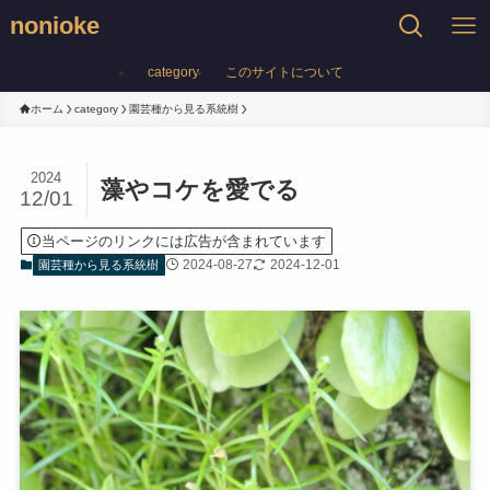
nonioke
category
このサイトについて
ホーム
category
園芸種から見る系統樹
2024
藻やコケを愛でる
12/01
当ページのリンクには広告が含まれています
2024-08-27
2024-12-01
園芸種から見る系統樹