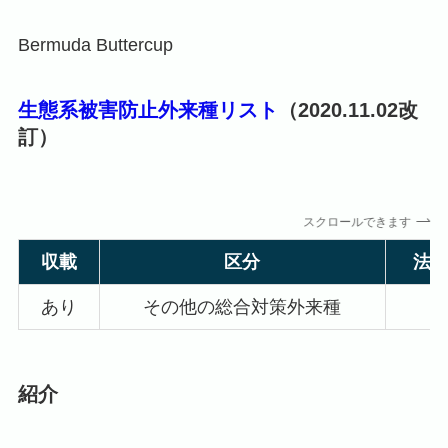
Bermuda Buttercup
生態系被害防止外来種リスト
（2020.11.02改
訂）
スクロールできます
収載
区分
法
あり
その他の総合対策外来種
紹介