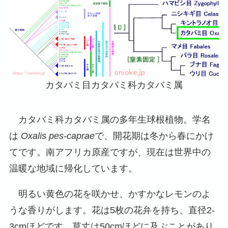
カタバミ目カタバミ科カタバミ属
カタバミ科カタバミ属の多年生球根植物。学名
は
Oxalis pes-caprae
で、開花期は冬から春にかけ
てです。南アフリカ原産ですが、現在は世界中の
温暖な地域に帰化しています。
明るい黄色の花を咲かせ、かすかなレモンのよ
うな香りがします。花は5枚の花弁を持ち、直径2-
3cmほどです。草丈は50cmほどに及ぶことがあり