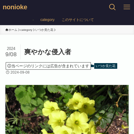
nonioke
category
このサイトについて
ホーム
category
いつか見た花
2024
爽やかな侵入者
9/08
当ページのリンクには広告が含まれています
いつか見た花
2024-09-08