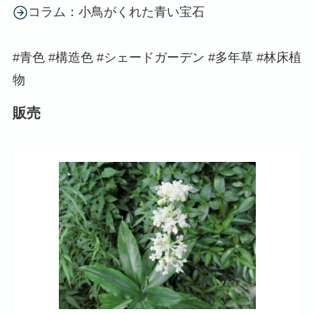
コラム：小鳥がくれた青い宝石
#青色 #構造色 #シェードガーデン #多年草 #林床植
物
販売