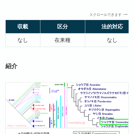
スクロールできます
収載
区分
法的対応
なし
在来種
なし
紹介