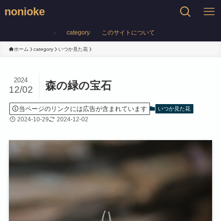
nonioke
category
このサイトについて
ホーム
category
いつか見た花
2024
森の緑の宝石
12/02
当ページのリンクには広告が含まれています
いつか見た花
2024-10-29
2024-12-02