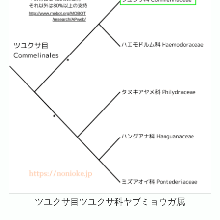
ツユクサ目ツユクサ科ヤブミョウガ属