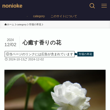
nonioke
category
このサイトについて
ホーム
category
市場の草花
2024
心癒す香りの花
12/02
当ページのリンクには広告が含まれています
市場の草花
2024-10-13
2024-12-02