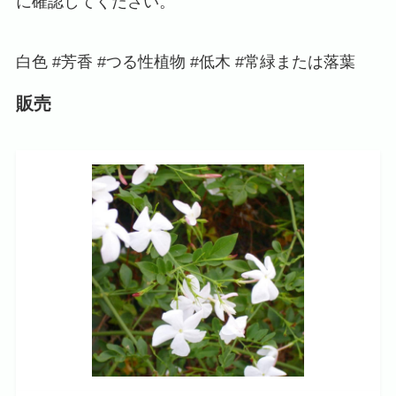
に確認してください。
白色 #芳香 #つる性植物 #低木 #常緑または落葉
販売