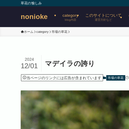
草花の愉しみ
nonioke
category
このサイトについて
blog内容
運営方針など
ホーム
category
市場の草花
2024
マデイラの誇り
12/01
当ページのリンクには広告が含まれています
市場の草花