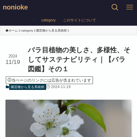
nonioke
category
このサイトについて
ホーム
category
園芸種から見る系統樹
バラ目植物の美しさ、多様性、そ
2024
してサステナビリティ｜【バラ
11/19
図鑑】その１
当ページのリンクには広告が含まれています
2024-11-19
園芸種から見る系統樹