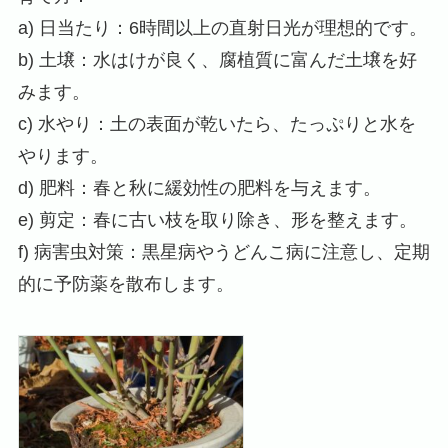
a) 日当たり：6時間以上の直射日光が理想的です。
b) 土壌：水はけが良く、腐植質に富んだ土壌を好
みます。
c) 水やり：土の表面が乾いたら、たっぷりと水を
やります。
d) 肥料：春と秋に緩効性の肥料を与えます。
e) 剪定：春に古い枝を取り除き、形を整えます。
f) 病害虫対策：黒星病やうどんこ病に注意し、定期
的に予防薬を散布します。